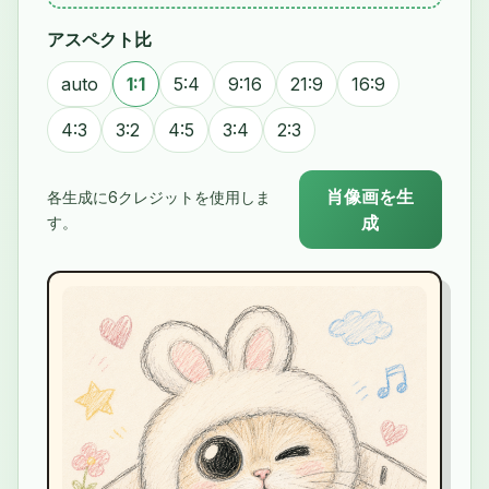
アスペクト比
auto
1:1
5:4
9:16
21:9
16:9
4:3
3:2
4:5
3:4
2:3
肖像画を生
各生成に6クレジットを使用しま
成
す。