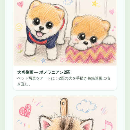
犬肖像画 — ポメラニアン2匹
ペット写真をアートに：2匹の犬を手描き色鉛筆風に描
き直し。