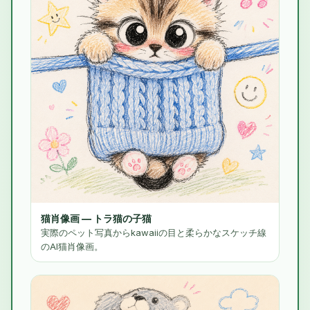
猫肖像画 — トラ猫の子猫
実際のペット写真からkawaiiの目と柔らかなスケッチ線
のAI猫肖像画。